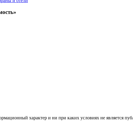
ораны и отели
мость»
рмационный характер и ни при каких условиях не является пуб