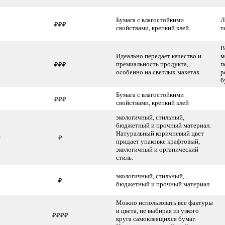
Бумага с влагостойкими
Л
₽₽₽
свойствами, крепкий клей.
т
В
Идеально передает качество и
м
премиальность продукта,
п
₽₽₽
особенно на светлых макетах
р
б
Бумага с влагостойкими
₽₽₽
свойствами, крепкий клей
экологичный, стильный,
бюджетный и прочный материал.
Натуральный коричневый цвет
т
₽
придает упаковке крафтовый,
экологичный и органический
стиль.
экологичный, стильный,
₽
бюджетный и прочный материал.
Можно использовать все фактуры
и цвета, не выбирая из узкого
₽₽₽₽
круга самоклеящихся бумаг.