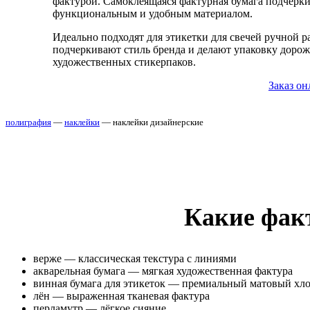
фактурой. Самоклеящаяся фактурная бумага подчеркив
функциональным и удобным материалом.
Идеально подходят для этикетки для свечей ручной 
подчеркивают стиль бренда и делают упаковку дорож
художественных стикерпаков.
Заказ он
полиграфия
—
наклейки
— наклейки дизайнерские
Какие фак
верже — классическая текстура с линиями
акварельная бумага — мягкая художественная фактура
винная бумага для этикеток — премиальный матовый хл
лён — выраженная тканевая фактура
перламутр — лёгкое сияние