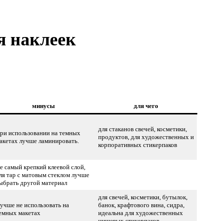
я наклеек
минусы
для чего
для стаканов свечей, косметики,
ри использовании на темных
продуктов, для художественных и
акетах лучше ламинировать.
корпоративных стикерпаков
е самый крепкий клеевой слой,
ля тар с матовым стеклом лучше
ыбрать другой материал
для свечей, косметики, бутылок,
учше не использовать на
банок, крафтового вина, сидра,
емных макетах
идеальна для художественных
нишевых стикерпаков