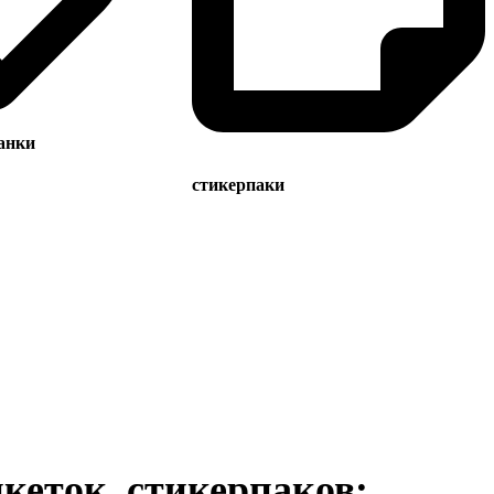
анки
стикерпаки
икеток, стикерпаков
: