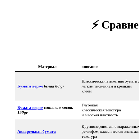
⚡ Сравн
Материал
описание
Классическая этикетная бумага 
Бумага верже
белая 80 gr
легким тиснением и крепким
клеем
Глубокая
Бумага верже
слоновая кость
классическая текстура
190gr
и высокая плотность
Крупнозернистая, с выраженны
Акварельная бумага
рельефом, классическая знакома
текстура