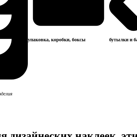
упаковка, коробки, боксы
бутылки и б
зделия
я дизайнеских наклеек, эт