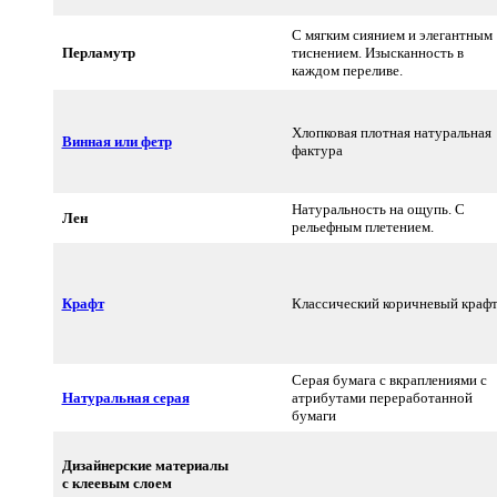
С мягким сиянием и элегантным
Перламутр
тиснением. Изысканность в
каждом переливе.
Хлопковая плотная натуральная
Винная или фетр
фактура
Натуральность на ощупь. С
Лен
рельефным плетением.
Крафт
Классический коричневый краф
Серая бумага с вкраплениями с
Натуральная серая
атрибутами переработанной
бумаги
Дизайнерские материалы
с клеевым слоем