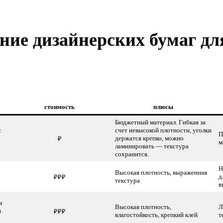
ение
дизайнерских бумаг
дл
стоимость
плюсы
Бюджетный материал. Гибкая за
с
счет невысокой плотности, уголки
П
держатся крепко, можно
₽
м
ламинировать — текстура
сохранится.
Н
Высокая плотность, выраженная
д
₽₽₽
текстура
в
м
Высокая плотность,
Л
я
₽₽₽
влагостойкость, крепкий клей
т