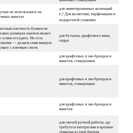
для лимитированных коллекций
учше не использовать на
👉 Для косметики, парфюмерии и
емных макетах
подарочной упаковки
ысокая плотность бумаги на
елких размерах наклеек может
для бутылок, крафтового вина,
о углам отходить. Но есть
сидра
ешение — делаем сами винную
умагу с клеевым слоем.
для крафтовых и эко-брендов и
макетов, стикерпаков
для крафтовых и эко-брендов и
макетов, стикерпаков
для крафтовых и эко-брендов и
макетов
для свечей ручной работы, где
требуется интересная и крепкая
этикетка в стиле бренда